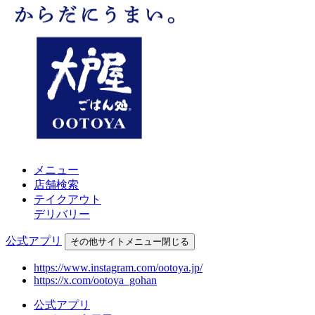
メニュー
店舗検索
テイクアウト
デリバリー
公式アプリ
その他
サイトメニュー
閉じる
https://www.instagram.com/ootoya.jp/
https://x.com/ootoya_gohan
公式アプリ