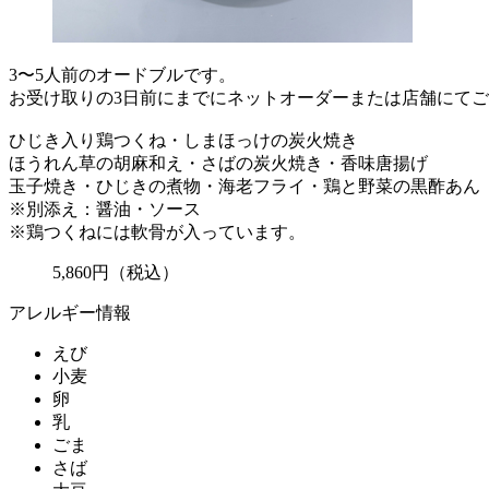
3〜5人前のオードブルです。
お受け取りの3日前にまでにネットオーダーまたは店舗にて
ひじき入り鶏つくね・しまほっけの炭火焼き
ほうれん草の胡麻和え・さばの炭火焼き・香味唐揚げ
玉子焼き・ひじきの煮物・海老フライ・鶏と野菜の黒酢あん
※別添え：醤油・ソース
※鶏つくねには軟骨が入っています。
5,860
円
（税込）
アレルギー情報
えび
小麦
卵
乳
ごま
さば