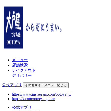
メニュー
店舗検索
テイクアウト
デリバリー
公式アプリ
その他
サイトメニュー
閉じる
https://www.instagram.com/ootoya.jp/
https://x.com/ootoya_gohan
公式アプリ