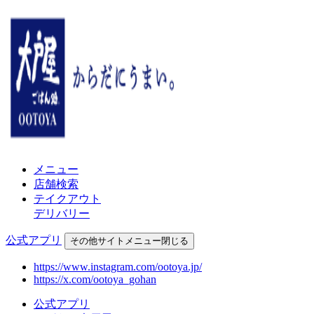
メニュー
店舗検索
テイクアウト
デリバリー
公式アプリ
その他
サイトメニュー
閉じる
https://www.instagram.com/ootoya.jp/
https://x.com/ootoya_gohan
公式アプリ