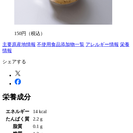
150
円
（税込）
主要原産地情報
不使用食品添加物一覧
アレルギー情報
栄養
情報
シェアする
栄養成分
エネルギー
14 kcal
たんぱく質
2.2 g
脂質
0.1 g