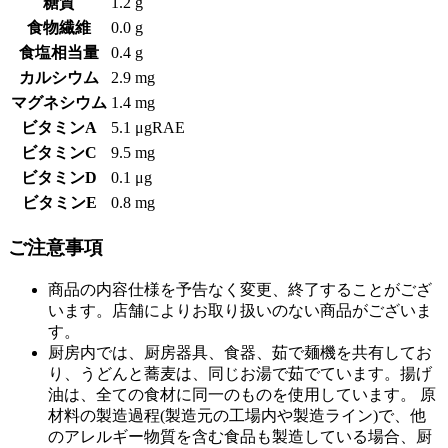
糖質
1.2 g
食物繊維
0.0 g
食塩相当量
0.4 g
カルシウム
2.9 mg
マグネシウム
1.4 mg
ビタミンA
5.1 μgRAE
ビタミンC
9.5 mg
ビタミンD
0.1 μg
ビタミンE
0.8 mg
ご注意事項
商品の内容仕様を予告なく変更、終了することがござ
います。店舗によりお取り扱いのない商品がございま
す。
厨房内では、厨房器具、食器、茹で麺機を共有してお
り、うどんと蕎麦は、同じお湯で茹でています。揚げ
油は、全ての食材に同一のものを使用しています。 原
材料の製造過程(製造元の工場内や製造ライン)で、他
のアレルギー物質を含む食品も製造している場合、厨