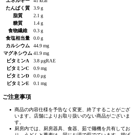
エネルギー
41 kcal
たんぱく質
3.9 g
脂質
2.1 g
糖質
1.4 g
食物繊維
0.3 g
食塩相当量
0.0 g
カルシウム
44.9 mg
マグネシウム
41.9 mg
ビタミンA
3.8 μgRAE
ビタミンC
0.9 mg
ビタミンD
0.0 μg
ビタミンE
0.1 mg
ご注意事項
商品の内容仕様を予告なく変更、終了することがござ
います。店舗によりお取り扱いのない商品がございま
す。
厨房内では、厨房器具、食器、茹で麺機を共有してお
り、うどんと蕎麦は、同じお湯で茹でています。揚げ