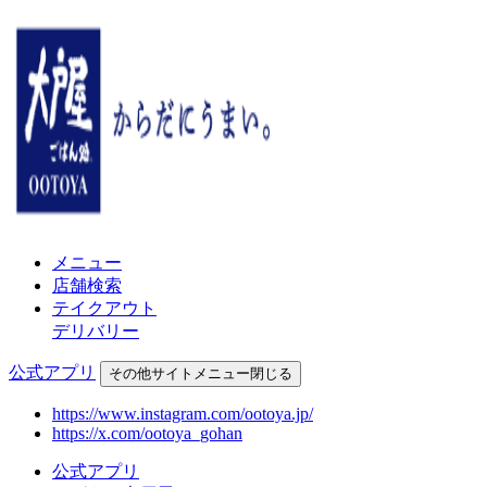
メニュー
店舗検索
テイクアウト
デリバリー
公式アプリ
その他
サイトメニュー
閉じる
https://www.instagram.com/ootoya.jp/
https://x.com/ootoya_gohan
公式アプリ