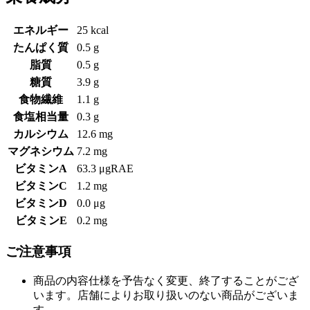
エネルギー
25 kcal
たんぱく質
0.5 g
脂質
0.5 g
糖質
3.9 g
食物繊維
1.1 g
食塩相当量
0.3 g
カルシウム
12.6 mg
マグネシウム
7.2 mg
ビタミンA
63.3 μgRAE
ビタミンC
1.2 mg
ビタミンD
0.0 μg
ビタミンE
0.2 mg
ご注意事項
商品の内容仕様を予告なく変更、終了することがござ
います。店舗によりお取り扱いのない商品がございま
す。