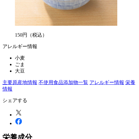
150
円
（税込）
アレルギー情報
小麦
ごま
大豆
主要原産地情報
不使用食品添加物一覧
アレルギー情報
栄養
情報
シェアする
栄養成分