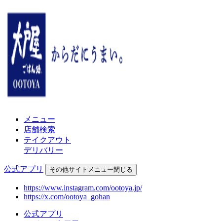
メニュー
店舗検索
テイクアウト
デリバリー
公式アプリ
その他
サイトメニュー
閉じる
https://www.instagram.com/ootoya.jp/
https://x.com/ootoya_gohan
公式アプリ