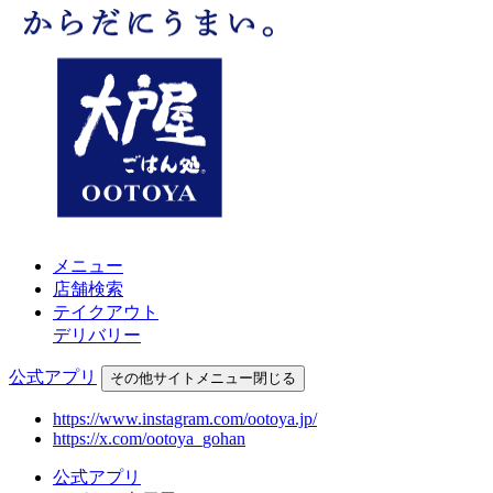
メニュー
店舗検索
テイクアウト
デリバリー
公式アプリ
その他
サイトメニュー
閉じる
https://www.instagram.com/ootoya.jp/
https://x.com/ootoya_gohan
公式アプリ