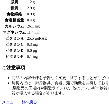
脂質
1.2 g
糖質
2.9 g
食物繊維
0.9 g
食塩相当量
0.4 g
カルシウム
26.1 mg
マグネシウム
11.4 mg
ビタミンA
25.5 μgRAE
ビタミンC
0.3 mg
ビタミンD
0.0 μg
ビタミンE
0.1 mg
ご注意事項
商品の内容仕様を予告なく変更、終了することがござい
厨房内では、厨房器具、食器、茹で麺機を共有しており
(製造元の工場内や製造ライン)で、他のアレルギー物
質が混入する場合があります。
メニュー一覧へ戻る