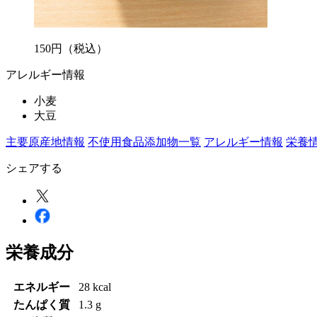
150
円
（税込）
アレルギー情報
小麦
大豆
主要原産地情報
不使用食品添加物一覧
アレルギー情報
栄養
シェアする
栄養成分
エネルギー
28 kcal
たんぱく質
1.3 g