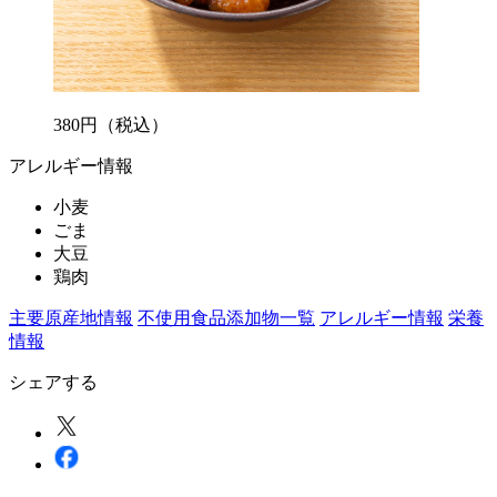
380
円
（税込）
アレルギー情報
小麦
ごま
大豆
鶏肉
主要原産地情報
不使用食品添加物一覧
アレルギー情報
栄養
情報
シェアする