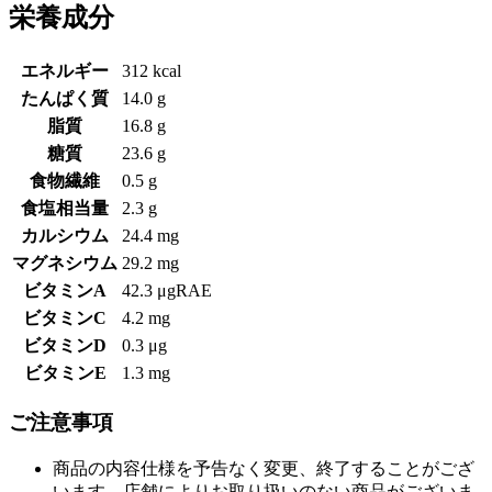
栄養成分
エネルギー
312 kcal
たんぱく質
14.0 g
脂質
16.8 g
糖質
23.6 g
食物繊維
0.5 g
食塩相当量
2.3 g
カルシウム
24.4 mg
マグネシウム
29.2 mg
ビタミンA
42.3 μgRAE
ビタミンC
4.2 mg
ビタミンD
0.3 μg
ビタミンE
1.3 mg
ご注意事項
商品の内容仕様を予告なく変更、終了することがござ
います。店舗によりお取り扱いのない商品がございま