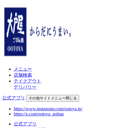
メニュー
店舗検索
テイクアウト
デリバリー
公式アプリ
その他
サイトメニュー
閉じる
https://www.instagram.com/ootoya.jp/
https://x.com/ootoya_gohan
公式アプリ