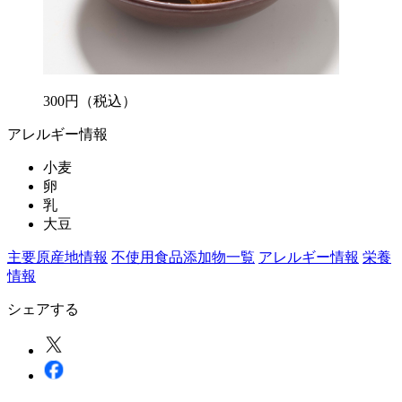
300
円
（税込）
アレルギー情報
小麦
卵
乳
大豆
主要原産地情報
不使用食品添加物一覧
アレルギー情報
栄養
情報
シェアする