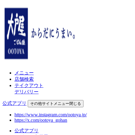
メニュー
店舗検索
テイクアウト
デリバリー
公式アプリ
その他
サイトメニュー
閉じる
https://www.instagram.com/ootoya.jp/
https://x.com/ootoya_gohan
公式アプリ