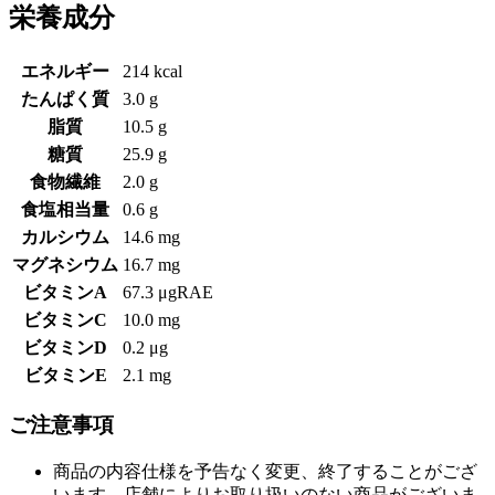
栄養成分
エネルギー
214 kcal
たんぱく質
3.0 g
脂質
10.5 g
糖質
25.9 g
食物繊維
2.0 g
食塩相当量
0.6 g
カルシウム
14.6 mg
マグネシウム
16.7 mg
ビタミンA
67.3 μgRAE
ビタミンC
10.0 mg
ビタミンD
0.2 μg
ビタミンE
2.1 mg
ご注意事項
商品の内容仕様を予告なく変更、終了することがござ
います。店舗によりお取り扱いのない商品がございま