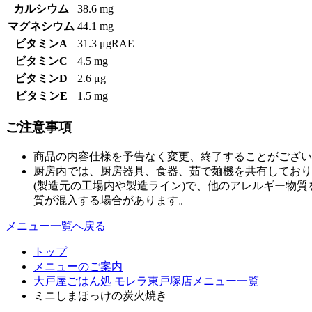
カルシウム
38.6 mg
マグネシウム
44.1 mg
ビタミンA
31.3 μgRAE
ビタミンC
4.5 mg
ビタミンD
2.6 μg
ビタミンE
1.5 mg
ご注意事項
商品の内容仕様を予告なく変更、終了することがござい
厨房内では、厨房器具、食器、茹で麺機を共有しており
(製造元の工場内や製造ライン)で、他のアレルギー物
質が混入する場合があります。
メニュー一覧へ戻る
トップ
メニューのご案内
大戸屋ごはん処 モレラ東戸塚店メニュー一覧
ミニしまほっけの炭火焼き