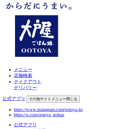
メニュー
店舗検索
テイクアウト
デリバリー
公式アプリ
その他
サイトメニュー
閉じる
https://www.instagram.com/ootoya.jp/
https://x.com/ootoya_gohan
公式アプリ