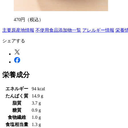
470
円
（税込）
主要原産地情報
不使用食品添加物一覧
アレルギー情報
栄養
シェアする
栄養成分
エネルギー
94 kcal
たんぱく質
14.9 g
脂質
3.7 g
糖質
0.9 g
食物繊維
1.0 g
食塩相当量
1.3 g