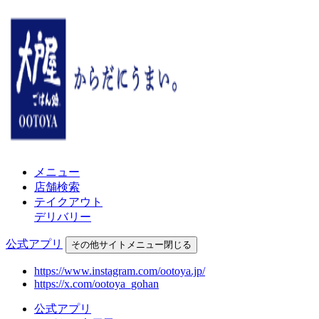
メニュー
店舗検索
テイクアウト
デリバリー
公式アプリ
その他
サイトメニュー
閉じる
https://www.instagram.com/ootoya.jp/
https://x.com/ootoya_gohan
公式アプリ