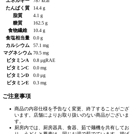
エネルギー
787 kcal
たんぱく質
14.4 g
脂質
4.1 g
糖質
162.5 g
食物繊維
10.4 g
食塩相当量
0.0 g
カルシウム
57.1 mg
マグネシウム
70.5 mg
ビタミンA
0.8 μgRAE
ビタミンC
0.0 mg
ビタミンD
0.0 μg
ビタミンE
0.3 mg
ご注意事項
商品の内容仕様を予告なく変更、終了することがござ
います。店舗によりお取り扱いのない商品がございま
す。
厨房内では、厨房器具、食器、茹で麺機を共有してお
り、うどんと蕎麦は、同じお湯で茹でています。揚げ