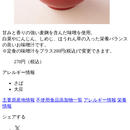
甘みと香りの強い麦麹を含んだ味噌を使用。
白菜やにんじん、しめじ、ほうれん草の入った栄養バランス
の良いお味噌汁です。
※定食の味噌汁をプラス200円(税込)で変更できます。
270
円
（税込）
アレルギー情報
さば
大豆
主要原産地情報
不使用食品添加物一覧
アレルギー情報
栄養
情報
シェアする