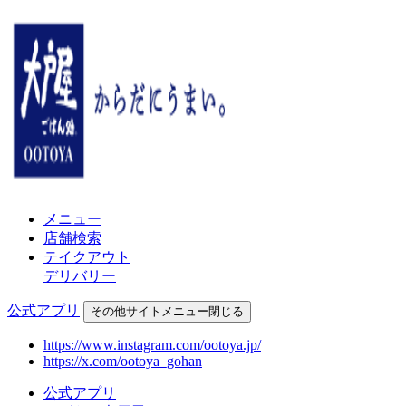
メニュー
店舗検索
テイクアウト
デリバリー
公式アプリ
その他
サイトメニュー
閉じる
https://www.instagram.com/ootoya.jp/
https://x.com/ootoya_gohan
公式アプリ