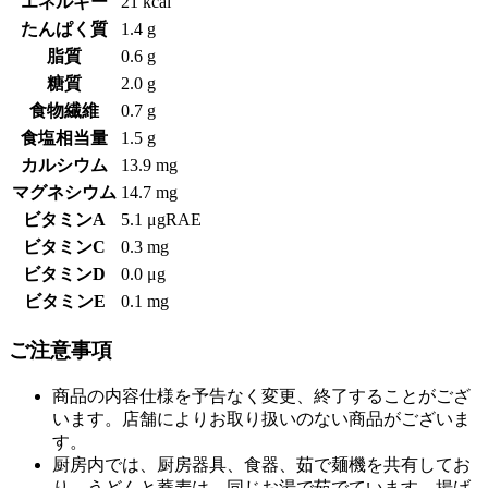
エネルギー
21 kcal
たんぱく質
1.4 g
脂質
0.6 g
糖質
2.0 g
食物繊維
0.7 g
食塩相当量
1.5 g
カルシウム
13.9 mg
マグネシウム
14.7 mg
ビタミンA
5.1 μgRAE
ビタミンC
0.3 mg
ビタミンD
0.0 μg
ビタミンE
0.1 mg
ご注意事項
商品の内容仕様を予告なく変更、終了することがござ
います。店舗によりお取り扱いのない商品がございま
す。
厨房内では、厨房器具、食器、茹で麺機を共有してお
り、うどんと蕎麦は、同じお湯で茹でています。揚げ