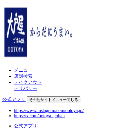
メニュー
店舗検索
テイクアウト
デリバリー
公式アプリ
その他
サイトメニュー
閉じる
https://www.instagram.com/ootoya.jp/
https://x.com/ootoya_gohan
公式アプリ