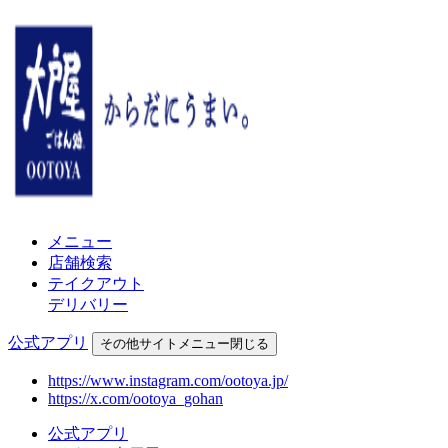
メニュー
店舗検索
テイクアウト
デリバリー
公式アプリ
その他
サイトメニュー
閉じる
https://www.instagram.com/ootoya.jp/
https://x.com/ootoya_gohan
公式アプリ