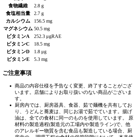
食物繊維
2.8 g
食塩相当量
2.7 g
カルシウム
156.5 mg
マグネシウム
50.5 mg
ビタミンA
252.3 μgRAE
ビタミンC
18.5 mg
ビタミンD
1.8 μg
ビタミンE
5.3 mg
ご注意事項
商品の内容仕様を予告なく変更、終了することがござ
います。店舗によりお取り扱いのない商品がございま
す。
厨房内では、厨房器具、食器、茹で麺機を共有してお
り、うどんと蕎麦は、同じお湯で茹でています。揚げ
油は、全ての食材に同一のものを使用しています。 原
材料の製造過程(製造元の工場内や製造ライン)で、他
のアレルギー物質を含む食品も製造している場合、厨