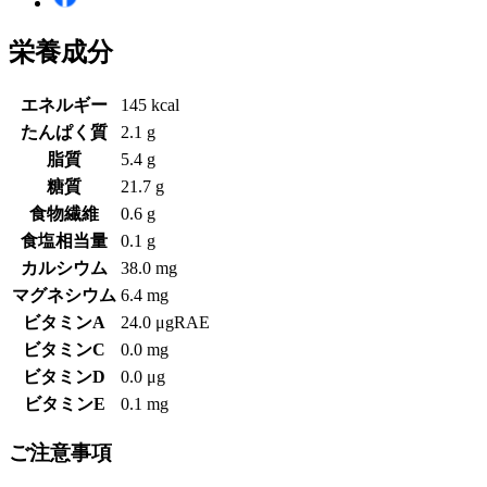
栄養成分
エネルギー
145 kcal
たんぱく質
2.1 g
脂質
5.4 g
糖質
21.7 g
食物繊維
0.6 g
食塩相当量
0.1 g
カルシウム
38.0 mg
マグネシウム
6.4 mg
ビタミンA
24.0 μgRAE
ビタミンC
0.0 mg
ビタミンD
0.0 μg
ビタミンE
0.1 mg
ご注意事項