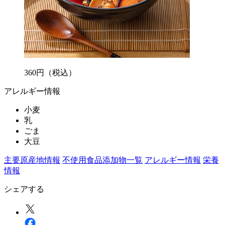
360
円
（税込）
アレルギー情報
小麦
乳
ごま
大豆
主要原産地情報
不使用食品添加物一覧
アレルギー情報
栄養
情報
シェアする