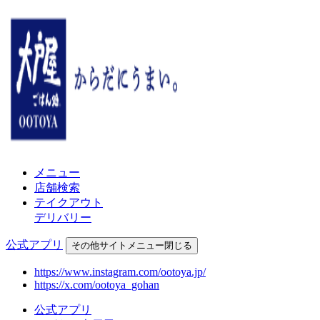
メニュー
店舗検索
テイクアウト
デリバリー
公式アプリ
その他
サイトメニュー
閉じる
https://www.instagram.com/ootoya.jp/
https://x.com/ootoya_gohan
公式アプリ