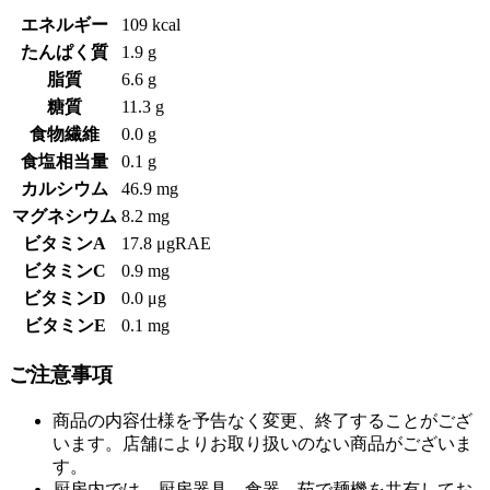
エネルギー
109 kcal
たんぱく質
1.9 g
脂質
6.6 g
糖質
11.3 g
食物繊維
0.0 g
食塩相当量
0.1 g
カルシウム
46.9 mg
マグネシウム
8.2 mg
ビタミンA
17.8 μgRAE
ビタミンC
0.9 mg
ビタミンD
0.0 μg
ビタミンE
0.1 mg
ご注意事項
商品の内容仕様を予告なく変更、終了することがござ
います。店舗によりお取り扱いのない商品がございま
す。
厨房内では、厨房器具、食器、茹で麺機を共有してお