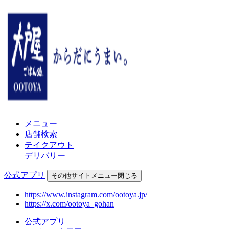
メニュー
店舗検索
テイクアウト
デリバリー
公式アプリ
その他
サイトメニュー
閉じる
https://www.instagram.com/ootoya.jp/
https://x.com/ootoya_gohan
公式アプリ