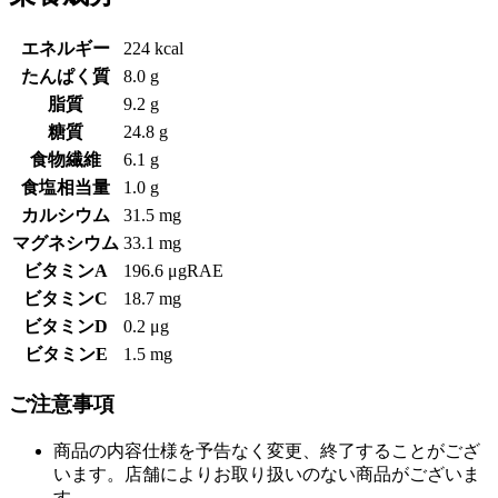
エネルギー
224 kcal
たんぱく質
8.0 g
脂質
9.2 g
糖質
24.8 g
食物繊維
6.1 g
食塩相当量
1.0 g
カルシウム
31.5 mg
マグネシウム
33.1 mg
ビタミンA
196.6 μgRAE
ビタミンC
18.7 mg
ビタミンD
0.2 μg
ビタミンE
1.5 mg
ご注意事項
商品の内容仕様を予告なく変更、終了することがござ
います。店舗によりお取り扱いのない商品がございま
す。