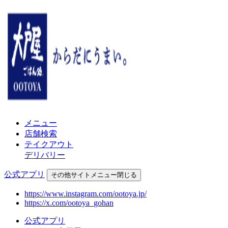
メニュー
店舗検索
テイクアウト
デリバリー
公式アプリ
その他
サイトメニュー
閉じる
https://www.instagram.com/ootoya.jp/
https://x.com/ootoya_gohan
公式アプリ