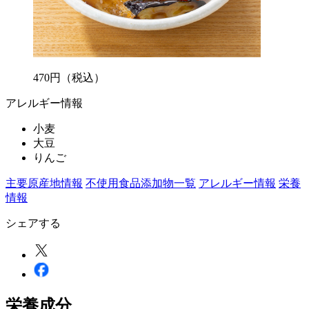
470
円
（税込）
アレルギー情報
小麦
大豆
りんご
主要原産地情報
不使用食品添加物一覧
アレルギー情報
栄養
情報
シェアする
栄養成分