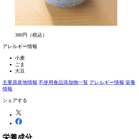
380
円
（税込）
アレルギー情報
小麦
ごま
大豆
主要原産地情報
不使用食品添加物一覧
アレルギー情報
栄養
情報
シェアする
栄養成分