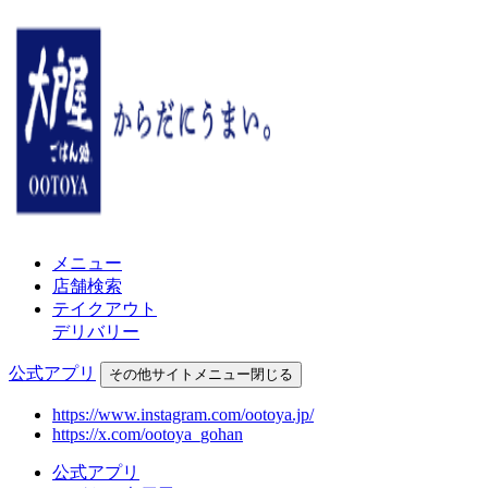
メニュー
店舗検索
テイクアウト
デリバリー
公式アプリ
その他
サイトメニュー
閉じる
https://www.instagram.com/ootoya.jp/
https://x.com/ootoya_gohan
公式アプリ