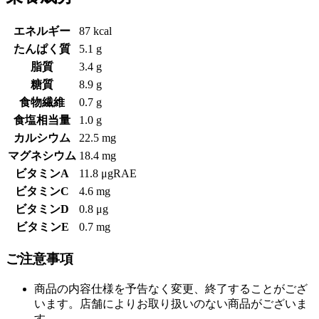
エネルギー
87 kcal
たんぱく質
5.1 g
脂質
3.4 g
糖質
8.9 g
食物繊維
0.7 g
食塩相当量
1.0 g
カルシウム
22.5 mg
マグネシウム
18.4 mg
ビタミンA
11.8 μgRAE
ビタミンC
4.6 mg
ビタミンD
0.8 μg
ビタミンE
0.7 mg
ご注意事項
商品の内容仕様を予告なく変更、終了することがござ
います。店舗によりお取り扱いのない商品がございま
す。