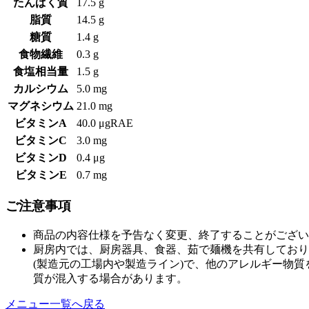
たんぱく質
17.5 g
脂質
14.5 g
糖質
1.4 g
食物繊維
0.3 g
食塩相当量
1.5 g
カルシウム
5.0 mg
マグネシウム
21.0 mg
ビタミンA
40.0 μgRAE
ビタミンC
3.0 mg
ビタミンD
0.4 μg
ビタミンE
0.7 mg
ご注意事項
商品の内容仕様を予告なく変更、終了することがござい
厨房内では、厨房器具、食器、茹で麺機を共有しており
(製造元の工場内や製造ライン)で、他のアレルギー物
質が混入する場合があります。
メニュー一覧へ戻る