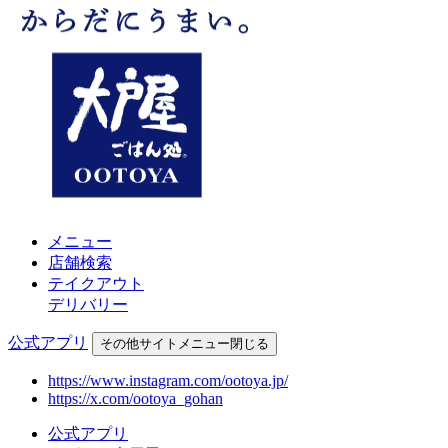
メニュー
店舗検索
テイクアウト
デリバリー
公式アプリ
その他
サイトメニュー
閉じる
https://www.instagram.com/ootoya.jp/
https://x.com/ootoya_gohan
公式アプリ