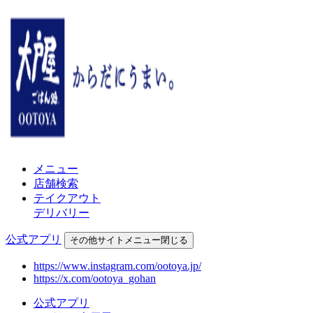
メニュー
店舗検索
テイクアウト
デリバリー
公式アプリ
その他
サイトメニュー
閉じる
https://www.instagram.com/ootoya.jp/
https://x.com/ootoya_gohan
公式アプリ