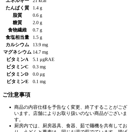
エネルギー
21 kcal
たんぱく質
1.4 g
脂質
0.6 g
糖質
2.0 g
食物繊維
0.7 g
食塩相当量
1.5 g
カルシウム
13.9 mg
マグネシウム
14.7 mg
ビタミンA
5.1 μgRAE
ビタミンC
0.3 mg
ビタミンD
0.0 μg
ビタミンE
0.1 mg
ご注意事項
商品の内容仕様を予告なく変更、終了することがござ
います。店舗によりお取り扱いのない商品がございま
す。
厨房内では、厨房器具、食器、茹で麺機を共有してお
り、うどんと蕎麦は、同じお湯で茹でています。揚げ