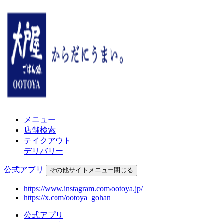
メニュー
店舗検索
テイクアウト
デリバリー
公式アプリ
その他
サイトメニュー
閉じる
https://www.instagram.com/ootoya.jp/
https://x.com/ootoya_gohan
公式アプリ