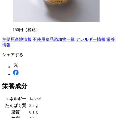
150
円
（税込）
主要原産地情報
不使用食品添加物一覧
アレルギー情報
栄養
情報
シェアする
栄養成分
エネルギー
14 kcal
たんぱく質
2.2 g
脂質
0.1 g