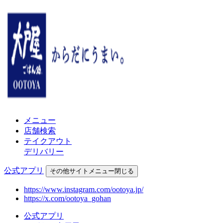
メニュー
店舗検索
テイクアウト
デリバリー
公式アプリ
その他
サイトメニュー
閉じる
https://www.instagram.com/ootoya.jp/
https://x.com/ootoya_gohan
公式アプリ