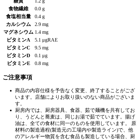
糖質
1.2 g
食物繊維
0.0 g
食塩相当量
0.4 g
カルシウム
2.9 mg
マグネシウム
1.4 mg
ビタミンA
5.1 μgRAE
ビタミンC
9.5 mg
ビタミンD
0.1 μg
ビタミンE
0.8 mg
ご注意事項
商品の内容仕様を予告なく変更、終了することがござ
います。店舗によりお取り扱いのない商品がございま
す。
厨房内では、厨房器具、食器、茹で麺機を共有してお
り、うどんと蕎麦は、同じお湯で茹でています。揚げ
油は、全ての食材に同一のものを使用しています。 原
材料の製造過程(製造元の工場内や製造ライン)で、他
のアレルギー物質を含む食品も製造している場合、厨