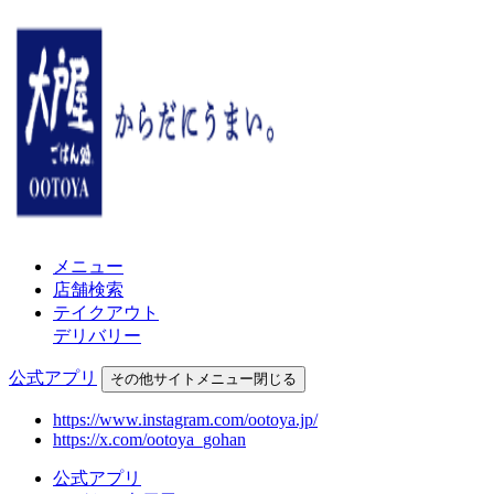
メニュー
店舗検索
テイクアウト
デリバリー
公式アプリ
その他
サイトメニュー
閉じる
https://www.instagram.com/ootoya.jp/
https://x.com/ootoya_gohan
公式アプリ