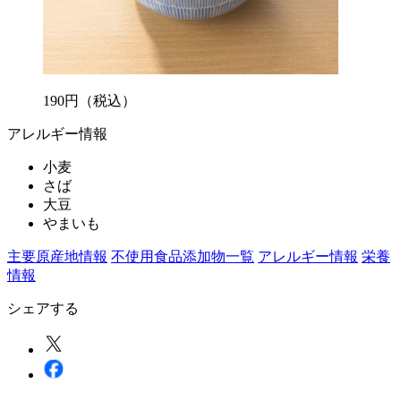
190
円
（税込）
アレルギー情報
小麦
さば
大豆
やまいも
主要原産地情報
不使用食品添加物一覧
アレルギー情報
栄養
情報
シェアする