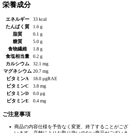
栄養成分
エネルギー
33 kcal
たんぱく質
1.6 g
脂質
0.1 g
糖質
5.0 g
食物繊維
1.8 g
食塩相当量
0.2 g
カルシウム
32.1 mg
マグネシウム
20.7 mg
ビタミンA
18.0 μgRAE
ビタミンC
3.8 mg
ビタミンD
0.0 μg
ビタミンE
0.4 mg
ご注意事項
商品の内容仕様を予告なく変更、終了することがござ
います。店舗によりお取り扱いのない商品がございま