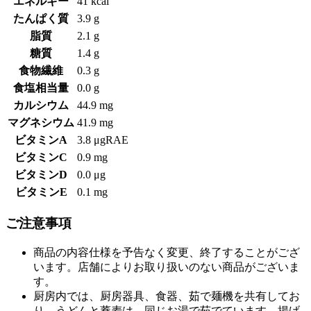
エネルギー
41 kcal
たんぱく質
3.9 g
脂質
2.1 g
糖質
1.4 g
食物繊維
0.3 g
食塩相当量
0.0 g
カルシウム
44.9 mg
マグネシウム
41.9 mg
ビタミンA
3.8 μgRAE
ビタミンC
0.9 mg
ビタミンD
0.0 μg
ビタミンE
0.1 mg
ご注意事項
商品の内容仕様を予告なく変更、終了することがござ
います。店舗によりお取り扱いのない商品がございま
す。
厨房内では、厨房器具、食器、茹で麺機を共有してお
り、うどんと蕎麦は、同じお湯で茹でています。揚げ