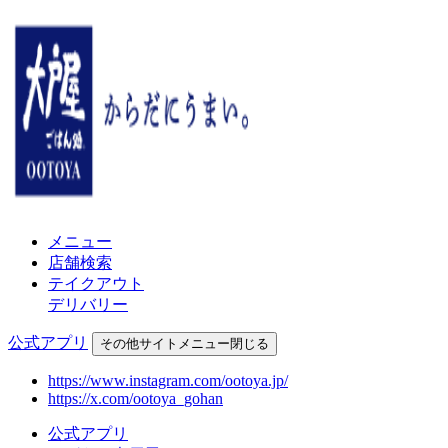
メニュー
店舗検索
テイクアウト
デリバリー
公式アプリ
その他
サイトメニュー
閉じる
https://www.instagram.com/ootoya.jp/
https://x.com/ootoya_gohan
公式アプリ