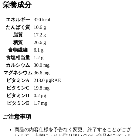
栄養成分
エネルギー
320 kcal
たんぱく質
10.6 g
脂質
17.2 g
糖質
26.6 g
食物繊維
6.1 g
食塩相当量
1.2 g
カルシウム
30.0 mg
マグネシウム
36.6 mg
ビタミンA
213.0 μgRAE
ビタミンC
19.8 mg
ビタミンD
0.2 μg
ビタミンE
1.7 mg
ご注意事項
商品の内容仕様を予告なく変更、終了することがござ
います。店舗によりお取り扱いのない商品がございま