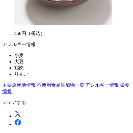
450
円
（税込）
アレルギー情報
小麦
大豆
鶏肉
りんご
主要原産地情報
不使用食品添加物一覧
アレルギー情報
栄養
情報
シェアする