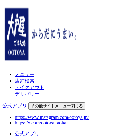
メニュー
店舗検索
テイクアウト
デリバリー
公式アプリ
その他
サイトメニュー
閉じる
https://www.instagram.com/ootoya.jp/
https://x.com/ootoya_gohan
公式アプリ