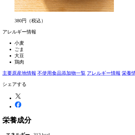
380
円
（税込）
アレルギー情報
小麦
ごま
大豆
鶏肉
主要原産地情報
不使用食品添加物一覧
アレルギー情報
栄養
シェアする
栄養成分
エネルギー
312 kcal