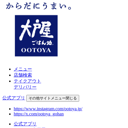
メニュー
店舗検索
テイクアウト
デリバリー
公式アプリ
その他
サイトメニュー
閉じる
https://www.instagram.com/ootoya.jp/
https://x.com/ootoya_gohan
公式アプリ