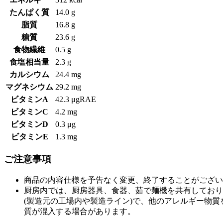
たんぱく質
14.0 g
脂質
16.8 g
糖質
23.6 g
食物繊維
0.5 g
食塩相当量
2.3 g
カルシウム
24.4 mg
マグネシウム
29.2 mg
ビタミンA
42.3 μgRAE
ビタミンC
4.2 mg
ビタミンD
0.3 μg
ビタミンE
1.3 mg
ご注意事項
商品の内容仕様を予告なく変更、終了することがござい
厨房内では、厨房器具、食器、茹で麺機を共有しており
(製造元の工場内や製造ライン)で、他のアレルギー物
質が混入する場合があります。