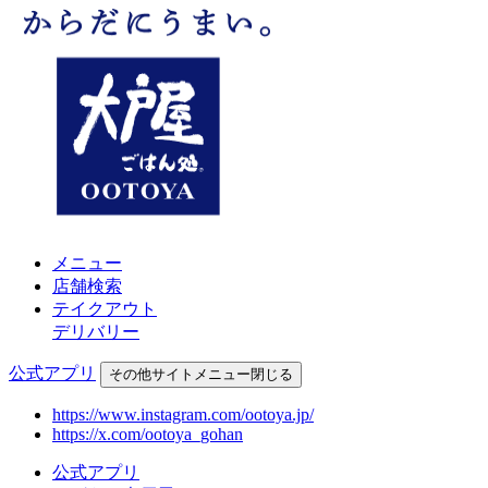
メニュー
店舗検索
テイクアウト
デリバリー
公式アプリ
その他
サイトメニュー
閉じる
https://www.instagram.com/ootoya.jp/
https://x.com/ootoya_gohan
公式アプリ