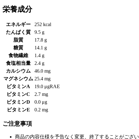
栄養成分
エネルギー
252 kcal
たんぱく質
9.5 g
脂質
17.8 g
糖質
14.1 g
食物繊維
1.4 g
食塩相当量
2.4 g
カルシウム
46.0 mg
マグネシウム
25.4 mg
ビタミンA
19.0 μgRAE
ビタミンC
2.7 mg
ビタミンD
0.0 μg
ビタミンE
0.2 mg
ご注意事項
商品の内容仕様を予告なく変更、終了することがござい