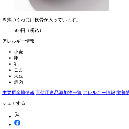
※鶏つくねには軟骨が入っています。
500
円
（税込）
アレルギー情報
小麦
卵
乳
ごま
大豆
鶏肉
主要原産地情報
不使用食品添加物一覧
アレルギー情報
栄養
シェアする