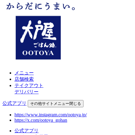
メニュー
店舗検索
テイクアウト
デリバリー
公式アプリ
その他
サイトメニュー
閉じる
https://www.instagram.com/ootoya.jp/
https://x.com/ootoya_gohan
公式アプリ