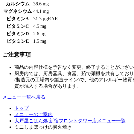
カルシウム
38.6 mg
マグネシウム
44.1 mg
ビタミンA
31.3 μgRAE
ビタミンC
4.5 mg
ビタミンD
2.6 μg
ビタミンE
1.5 mg
ご注意事項
商品の内容仕様を予告なく変更、終了することがござい
厨房内では、厨房器具、食器、茹で麺機を共有しており
(製造元の工場内や製造ライン)で、他のアレルギー物
質が混入する場合があります。
メニュー一覧へ戻る
トップ
メニューのご案内
大戸屋ごはん処 新宿フロントタワー店メニュー一覧
ミニしまほっけの炭火焼き