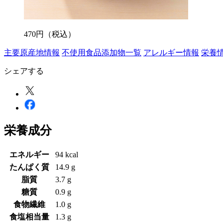
470
円
（税込）
主要原産地情報
不使用食品添加物一覧
アレルギー情報
栄養
シェアする
栄養成分
エネルギー
94 kcal
たんぱく質
14.9 g
脂質
3.7 g
糖質
0.9 g
食物繊維
1.0 g
食塩相当量
1.3 g