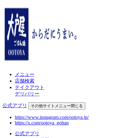
メニュー
店舗検索
テイクアウト
デリバリー
公式アプリ
その他
サイトメニュー
閉じる
https://www.instagram.com/ootoya.jp/
https://x.com/ootoya_gohan
公式アプリ