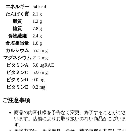
エネルギー
54 kcal
たんぱく質
2.1 g
脂質
1.2 g
糖質
7.8 g
食物繊維
2.4 g
食塩相当量
1.0 g
カルシウム
55.5 mg
マグネシウム
21.2 mg
ビタミンA
5.0 μgRAE
ビタミンC
52.6 mg
ビタミンD
0.0 μg
ビタミンE
0.2 mg
ご注意事項
商品の内容仕様を予告なく変更、終了することがござ
います。店舗によりお取り扱いのない商品がございま
す。
厨房内では、厨房器具、食器、茹で麺機を共有してお