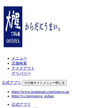
メニュー
店舗検索
テイクアウト
デリバリー
公式アプリ
その他
サイトメニュー
閉じる
https://www.instagram.com/ootoya.jp/
https://x.com/ootoya_gohan
公式アプリ