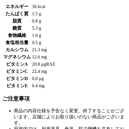
エネルギー
36 kcal
たんぱく質
1.5 g
脂質
0.8 g
糖質
5.3 g
食物繊維
1.6 g
食塩相当量
0.5 g
カルシウム
21.3 mg
マグネシウム
12.6 mg
ビタミンA
20.8 μgRAE
ビタミンC
22.4 mg
ビタミンD
0.0 μg
ビタミンE
0.4 mg
ご注意事項
商品の内容仕様を予告なく変更、終了することがござ
います。店舗によりお取り扱いのない商品がございま
す。
厨房内では、厨房器具、食器、茹で麺機を共有してお