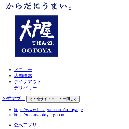
メニュー
店舗検索
テイクアウト
デリバリー
公式アプリ
その他
サイトメニュー
閉じる
https://www.instagram.com/ootoya.jp/
https://x.com/ootoya_gohan
公式アプリ