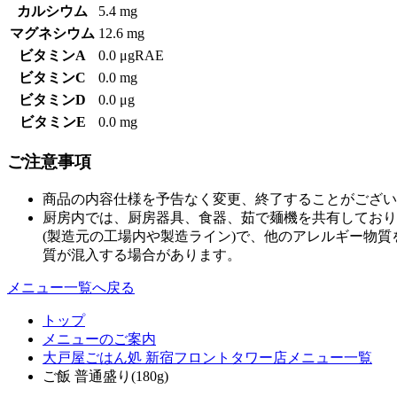
カルシウム
5.4 mg
マグネシウム
12.6 mg
ビタミンA
0.0 μgRAE
ビタミンC
0.0 mg
ビタミンD
0.0 μg
ビタミンE
0.0 mg
ご注意事項
商品の内容仕様を予告なく変更、終了することがござい
厨房内では、厨房器具、食器、茹で麺機を共有しており
(製造元の工場内や製造ライン)で、他のアレルギー物
質が混入する場合があります。
メニュー一覧へ戻る
トップ
メニューのご案内
大戸屋ごはん処 新宿フロントタワー店メニュー一覧
ご飯 普通盛り(180g)