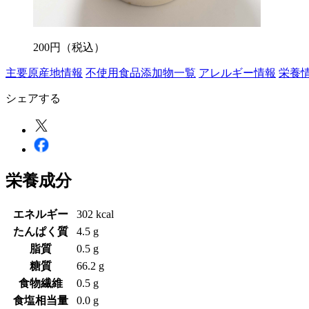
200
円
（税込）
主要原産地情報
不使用食品添加物一覧
アレルギー情報
栄養
シェアする
栄養成分
エネルギー
302 kcal
たんぱく質
4.5 g
脂質
0.5 g
糖質
66.2 g
食物繊維
0.5 g
食塩相当量
0.0 g