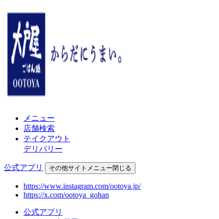
メニュー
店舗検索
テイクアウト
デリバリー
公式アプリ
その他
サイトメニュー
閉じる
https://www.instagram.com/ootoya.jp/
https://x.com/ootoya_gohan
公式アプリ