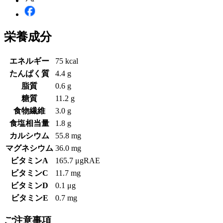
栄養成分
エネルギー
75 kcal
たんぱく質
4.4 g
脂質
0.6 g
糖質
11.2 g
食物繊維
3.0 g
食塩相当量
1.8 g
カルシウム
55.8 mg
マグネシウム
36.0 mg
ビタミンA
165.7 μgRAE
ビタミンC
11.7 mg
ビタミンD
0.1 μg
ビタミンE
0.7 mg
ご注意事項