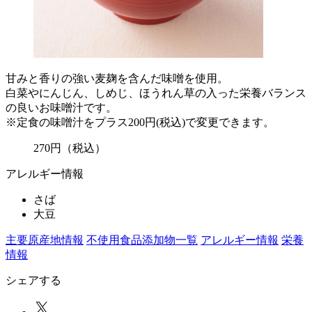
甘みと香りの強い麦麹を含んだ味噌を使用。
白菜やにんじん、しめじ、ほうれん草の入った栄養バランス
の良いお味噌汁です。
※定食の味噌汁をプラス200円(税込)で変更できます。
270
円
（税込）
アレルギー情報
さば
大豆
主要原産地情報
不使用食品添加物一覧
アレルギー情報
栄養
情報
シェアする