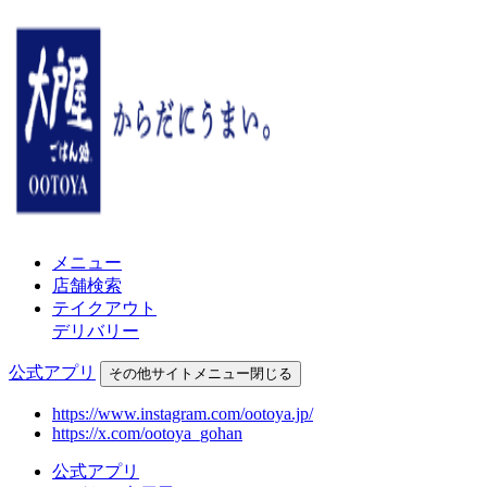
メニュー
店舗検索
テイクアウト
デリバリー
公式アプリ
その他
サイトメニュー
閉じる
https://www.instagram.com/ootoya.jp/
https://x.com/ootoya_gohan
公式アプリ