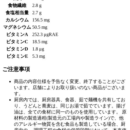
食物繊維
2.8 g
食塩相当量
2.7 g
カルシウム
156.5 mg
マグネシウム
50.5 mg
ビタミンA
252.3 μgRAE
ビタミンC
18.5 mg
ビタミンD
1.8 μg
ビタミンE
5.3 mg
ご注意事項
商品の内容仕様を予告なく変更、終了することがござ
います。店舗によりお取り扱いのない商品がございま
す。
厨房内では、厨房器具、食器、茹で麺機を共有してお
り、うどんと蕎麦は、同じお湯で茹でています。揚げ
油は、全ての食材に同一のものを使用しています。 原
材料の製造過程(製造元の工場内や製造ライン)で、他
のアレルギー物質を含む食品も製造している場合、厨