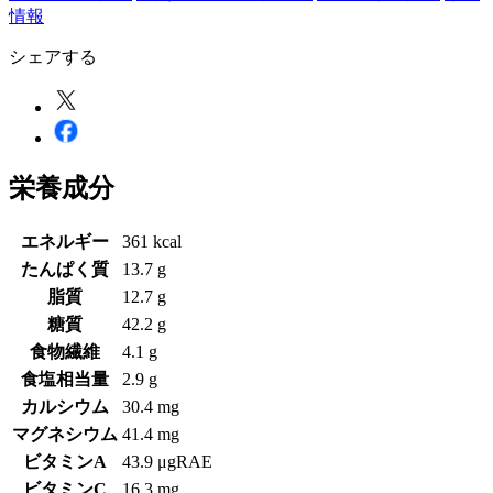
情報
シェアする
栄養成分
エネルギー
361 kcal
たんぱく質
13.7 g
脂質
12.7 g
糖質
42.2 g
食物繊維
4.1 g
食塩相当量
2.9 g
カルシウム
30.4 mg
マグネシウム
41.4 mg
ビタミンA
43.9 μgRAE
ビタミンC
16.3 mg