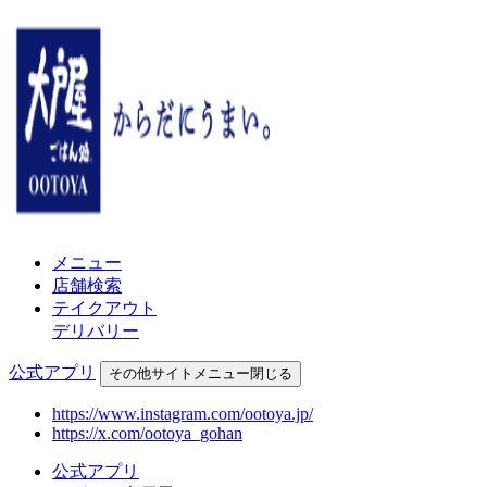
メニュー
店舗検索
テイクアウト
デリバリー
公式アプリ
その他
サイトメニュー
閉じる
https://www.instagram.com/ootoya.jp/
https://x.com/ootoya_gohan
公式アプリ