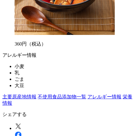
360
円
（税込）
アレルギー情報
小麦
乳
ごま
大豆
主要原産地情報
不使用食品添加物一覧
アレルギー情報
栄養
情報
シェアする