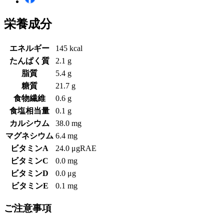
栄養成分
エネルギー
145 kcal
たんぱく質
2.1 g
脂質
5.4 g
糖質
21.7 g
食物繊維
0.6 g
食塩相当量
0.1 g
カルシウム
38.0 mg
マグネシウム
6.4 mg
ビタミンA
24.0 μgRAE
ビタミンC
0.0 mg
ビタミンD
0.0 μg
ビタミンE
0.1 mg
ご注意事項