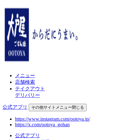
メニュー
店舗検索
テイクアウト
デリバリー
公式アプリ
その他
サイトメニュー
閉じる
https://www.instagram.com/ootoya.jp/
https://x.com/ootoya_gohan
公式アプリ