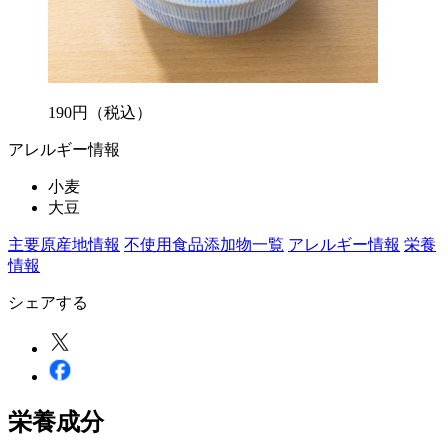
190
円
（税込）
アレルギー情報
小麦
大豆
主要原産地情報
不使用食品添加物一覧
アレルギー情報
栄養
情報
シェアする
栄養成分