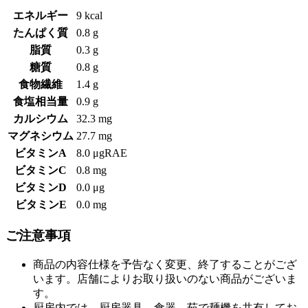
エネルギー
9 kcal
たんぱく質
0.8 g
脂質
0.3 g
糖質
0.8 g
食物繊維
1.4 g
食塩相当量
0.9 g
カルシウム
32.3 mg
マグネシウム
27.7 mg
ビタミンA
8.0 μgRAE
ビタミンC
0.8 mg
ビタミンD
0.0 μg
ビタミンE
0.0 mg
ご注意事項
商品の内容仕様を予告なく変更、終了することがござ
います。店舗によりお取り扱いのない商品がございま
す。
厨房内では、厨房器具、食器、茹で麺機を共有してお