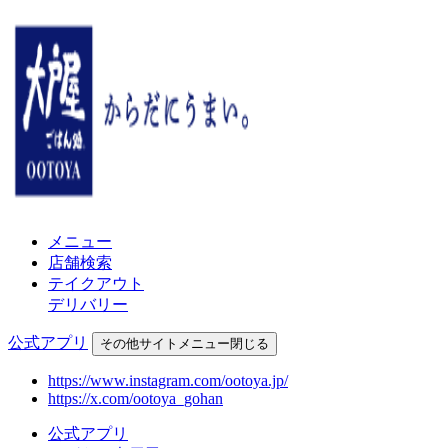
メニュー
店舗検索
テイクアウト
デリバリー
公式アプリ
その他
サイトメニュー
閉じる
https://www.instagram.com/ootoya.jp/
https://x.com/ootoya_gohan
公式アプリ