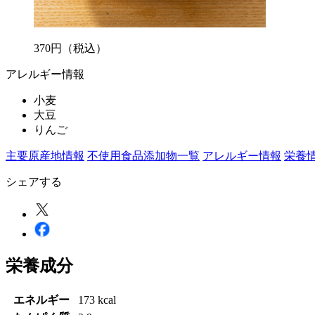
370
円
（税込）
アレルギー情報
小麦
大豆
りんご
主要原産地情報
不使用食品添加物一覧
アレルギー情報
栄養
シェアする
栄養成分
エネルギー
173 kcal