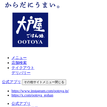
メニュー
店舗検索
テイクアウト
デリバリー
公式アプリ
その他
サイトメニュー
閉じる
https://www.instagram.com/ootoya.jp/
https://x.com/ootoya_gohan
公式アプリ