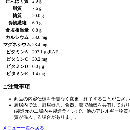
たんぱく質
2.9 g
脂質
7.6 g
糖質
20.0 g
食物繊維
6.9 g
食塩相当量
0.8 g
カルシウム
33.6 mg
マグネシウム
28.4 mg
ビタミンA
207.1 μgRAE
ビタミンC
30.2 mg
ビタミンD
0.0 μg
ビタミンE
1.4 mg
ご注意事項
商品の内容仕様を予告なく変更、終了することがござい
厨房内では、厨房器具、食器、茹で麺機を共有しており
(製造元の工場内や製造ライン)で、他のアレルギー物
質が混入する場合があります。
メニュー一覧へ戻る