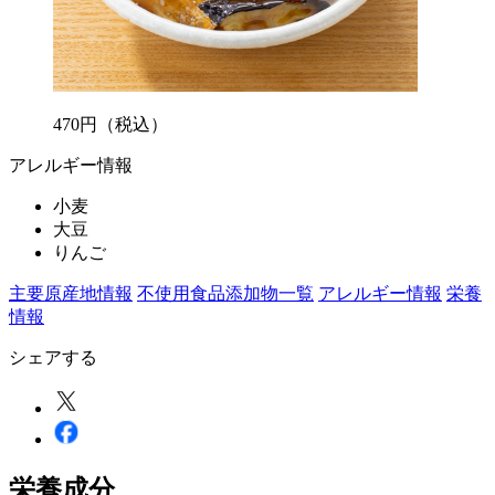
470
円
（税込）
アレルギー情報
小麦
大豆
りんご
主要原産地情報
不使用食品添加物一覧
アレルギー情報
栄養
情報
シェアする
栄養成分