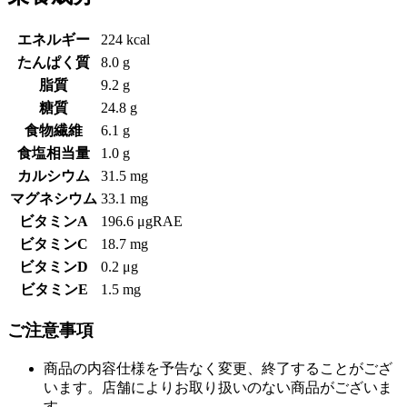
エネルギー
224 kcal
たんぱく質
8.0 g
脂質
9.2 g
糖質
24.8 g
食物繊維
6.1 g
食塩相当量
1.0 g
カルシウム
31.5 mg
マグネシウム
33.1 mg
ビタミンA
196.6 μgRAE
ビタミンC
18.7 mg
ビタミンD
0.2 μg
ビタミンE
1.5 mg
ご注意事項
商品の内容仕様を予告なく変更、終了することがござ
います。店舗によりお取り扱いのない商品がございま
す。