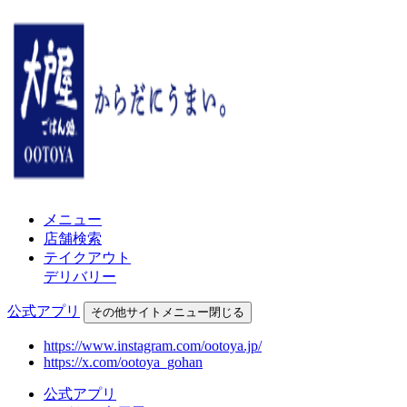
メニュー
店舗検索
テイクアウト
デリバリー
公式アプリ
その他
サイトメニュー
閉じる
https://www.instagram.com/ootoya.jp/
https://x.com/ootoya_gohan
公式アプリ