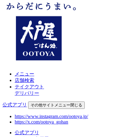
メニュー
店舗検索
テイクアウト
デリバリー
公式アプリ
その他
サイトメニュー
閉じる
https://www.instagram.com/ootoya.jp/
https://x.com/ootoya_gohan
公式アプリ