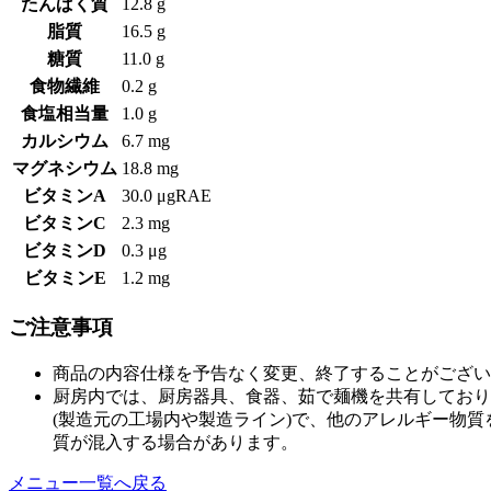
たんぱく質
12.8 g
脂質
16.5 g
糖質
11.0 g
食物繊維
0.2 g
食塩相当量
1.0 g
カルシウム
6.7 mg
マグネシウム
18.8 mg
ビタミンA
30.0 μgRAE
ビタミンC
2.3 mg
ビタミンD
0.3 μg
ビタミンE
1.2 mg
ご注意事項
商品の内容仕様を予告なく変更、終了することがござい
厨房内では、厨房器具、食器、茹で麺機を共有しており
(製造元の工場内や製造ライン)で、他のアレルギー物
質が混入する場合があります。
メニュー一覧へ戻る