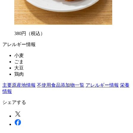
380
円
（税込）
アレルギー情報
小麦
ごま
大豆
鶏肉
主要原産地情報
不使用食品添加物一覧
アレルギー情報
栄養
情報
シェアする