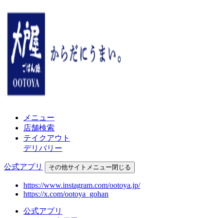
メニュー
店舗検索
テイクアウト
デリバリー
公式アプリ
その他
サイトメニュー
閉じる
https://www.instagram.com/ootoya.jp/
https://x.com/ootoya_gohan
公式アプリ