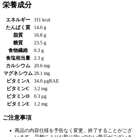
栄養成分
エネルギー
311 kcal
たんぱく質
14.0 g
脂質
16.8 g
糖質
23.5 g
食物繊維
0.3 g
食塩相当量
2.3 g
カルシウム
20.6 mg
マグネシウム
28.1 mg
ビタミンA
34.0 μgRAE
ビタミンC
3.2 mg
ビタミンD
0.3 μg
ビタミンE
1.2 mg
ご注意事項
商品の内容仕様を予告なく変更、終了することがござ
います。店舗によりお取り扱いのない商品がございま