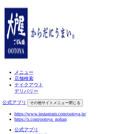
メニュー
店舗検索
テイクアウト
デリバリー
公式アプリ
その他
サイトメニュー
閉じる
https://www.instagram.com/ootoya.jp/
https://x.com/ootoya_gohan
公式アプリ