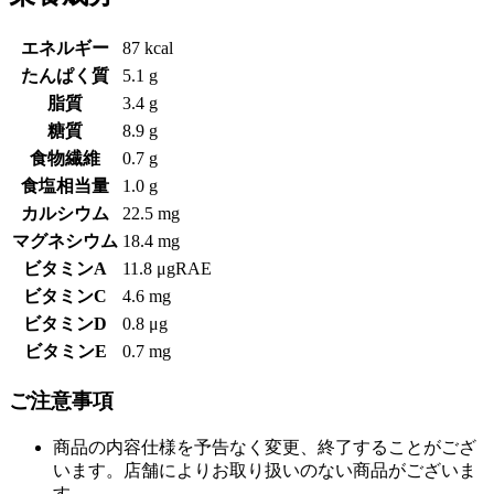
エネルギー
87 kcal
たんぱく質
5.1 g
脂質
3.4 g
糖質
8.9 g
食物繊維
0.7 g
食塩相当量
1.0 g
カルシウム
22.5 mg
マグネシウム
18.4 mg
ビタミンA
11.8 μgRAE
ビタミンC
4.6 mg
ビタミンD
0.8 μg
ビタミンE
0.7 mg
ご注意事項
商品の内容仕様を予告なく変更、終了することがござ
います。店舗によりお取り扱いのない商品がございま
す。