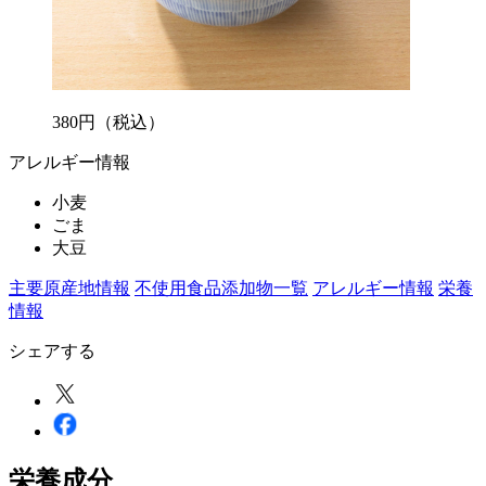
380
円
（税込）
アレルギー情報
小麦
ごま
大豆
主要原産地情報
不使用食品添加物一覧
アレルギー情報
栄養
情報
シェアする
栄養成分