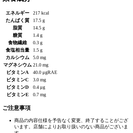
エネルギー
217 kcal
たんぱく質
17.5 g
脂質
14.5 g
糖質
1.4 g
食物繊維
0.3 g
食塩相当量
1.5 g
カルシウム
5.0 mg
マグネシウム
21.0 mg
ビタミンA
40.0 μgRAE
ビタミンC
3.0 mg
ビタミンD
0.4 μg
ビタミンE
0.7 mg
ご注意事項
商品の内容仕様を予告なく変更、終了することがござ
います。店舗によりお取り扱いのない商品がございま
す。