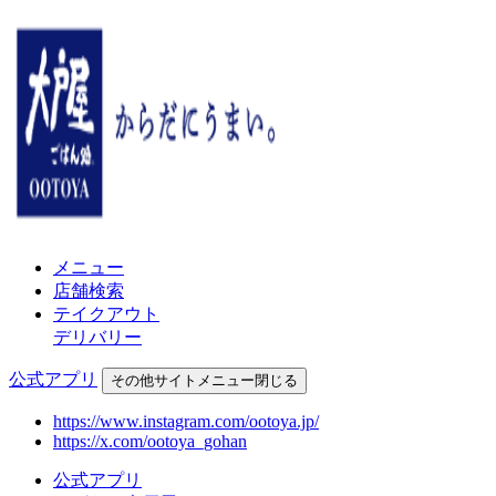
メニュー
店舗検索
テイクアウト
デリバリー
公式アプリ
その他
サイトメニュー
閉じる
https://www.instagram.com/ootoya.jp/
https://x.com/ootoya_gohan
公式アプリ