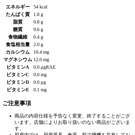
エネルギー
54 kcal
たんぱく質
1.8 g
脂質
0.8 g
糖質
9.6 g
食物繊維
0.4 g
食塩相当量
2.0 g
カルシウム
10.4 mg
マグネシウム
12.0 mg
ビタミンA
0.0 μgRAE
ビタミンC
0.0 mg
ビタミンD
0.0 μg
ビタミンE
0.1 mg
ご注意事項
商品の内容仕様を予告なく変更、終了することがござ
います。店舗によりお取り扱いのない商品がございま
す。
厨房内では、厨房器具、食器、茹で麺機を共有してお