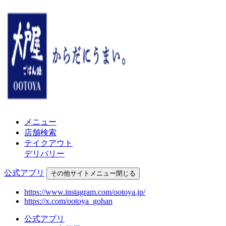
メニュー
店舗検索
テイクアウト
デリバリー
公式アプリ
その他
サイトメニュー
閉じる
https://www.instagram.com/ootoya.jp/
https://x.com/ootoya_gohan
公式アプリ