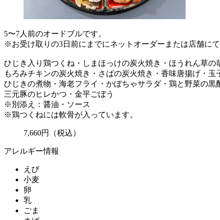
5〜7人前のオードブルです。
※お受け取りの3日前にまでにネットオーダーまたは店舗に
ひじき入り鶏つくね・しまほっけの炭火焼き・ほうれん草の
もろみチキンの炭火焼き・さばの炭火焼き・香味唐揚げ・玉
ひじきの煮物・海老フライ・かぼちゃサラダ・鶏と野菜の黒
三元豚のヒレかつ・金平ごぼう
※別添え：醤油・ソース
※鶏つくねには軟骨が入っています。
7,660
円
（税込）
アレルギー情報
えび
小麦
卵
乳
ごま