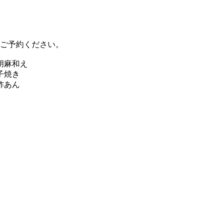
てご予約ください。
胡麻和え
子焼き
酢あん