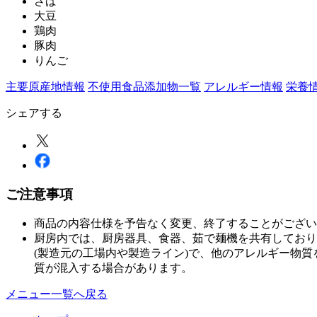
さば
大豆
鶏肉
豚肉
りんご
主要原産地情報
不使用食品添加物一覧
アレルギー情報
栄養
シェアする
ご注意事項
商品の内容仕様を予告なく変更、終了することがござい
厨房内では、厨房器具、食器、茹で麺機を共有しており
(製造元の工場内や製造ライン)で、他のアレルギー物
質が混入する場合があります。
メニュー一覧へ戻る