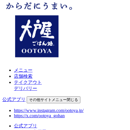
メニュー
店舗検索
テイクアウト
デリバリー
公式アプリ
その他
サイトメニュー
閉じる
https://www.instagram.com/ootoya.jp/
https://x.com/ootoya_gohan
公式アプリ