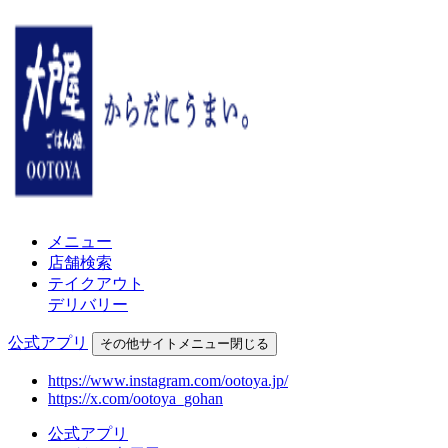
メニュー
店舗検索
テイクアウト
デリバリー
公式アプリ
その他
サイトメニュー
閉じる
https://www.instagram.com/ootoya.jp/
https://x.com/ootoya_gohan
公式アプリ