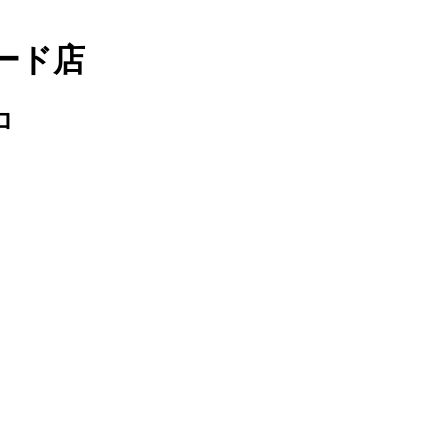
ード店
ロ