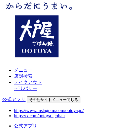
メニュー
店舗検索
テイクアウト
デリバリー
公式アプリ
その他
サイトメニュー
閉じる
https://www.instagram.com/ootoya.jp/
https://x.com/ootoya_gohan
公式アプリ