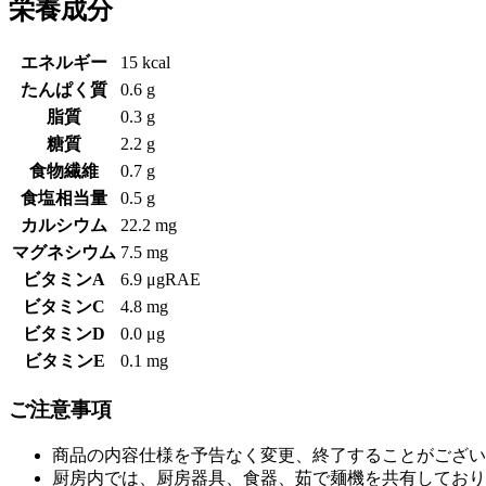
栄養成分
エネルギー
15 kcal
たんぱく質
0.6 g
脂質
0.3 g
糖質
2.2 g
食物繊維
0.7 g
食塩相当量
0.5 g
カルシウム
22.2 mg
マグネシウム
7.5 mg
ビタミンA
6.9 μgRAE
ビタミンC
4.8 mg
ビタミンD
0.0 μg
ビタミンE
0.1 mg
ご注意事項
商品の内容仕様を予告なく変更、終了することがござい
厨房内では、厨房器具、食器、茹で麺機を共有しており