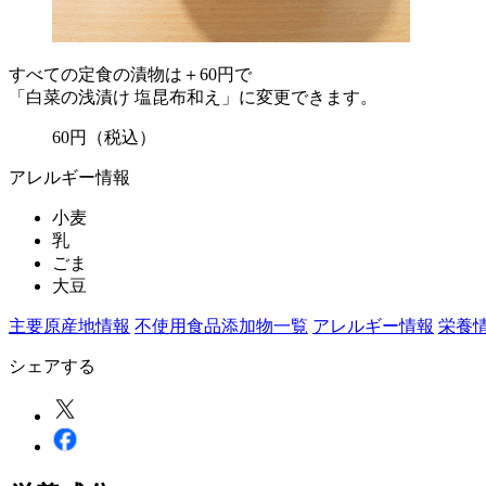
すべての定食の漬物は＋60円で
「白菜の浅漬け 塩昆布和え」に変更できます。
60
円
（税込）
アレルギー情報
小麦
乳
ごま
大豆
主要原産地情報
不使用食品添加物一覧
アレルギー情報
栄養
シェアする