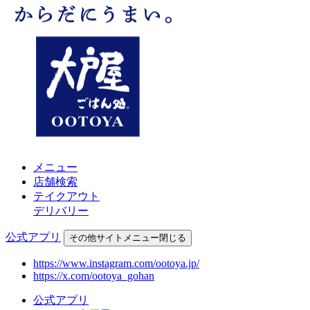
メニュー
店舗検索
テイクアウト
デリバリー
公式アプリ
その他
サイトメニュー
閉じる
https://www.instagram.com/ootoya.jp/
https://x.com/ootoya_gohan
公式アプリ