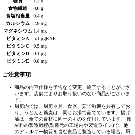
糖質
1.2 g
食物繊維
0.0 g
食塩相当量
0.4 g
カルシウム
2.9 mg
マグネシウム
1.4 mg
ビタミンA
5.1 μgRAE
ビタミンC
9.5 mg
ビタミンD
0.1 μg
ビタミンE
0.8 mg
ご注意事項
商品の内容仕様を予告なく変更、終了することがござ
います。店舗によりお取り扱いのない商品がございま
す。
厨房内では、厨房器具、食器、茹で麺機を共有してお
り、うどんと蕎麦は、同じお湯で茹でています。揚げ
油は、全ての食材に同一のものを使用しています。 原
材料の製造過程(製造元の工場内や製造ライン)で、他
のアレルギー物質を含む食品も製造している場合、厨