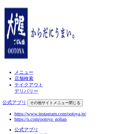
メニュー
店舗検索
テイクアウト
デリバリー
公式アプリ
その他
サイトメニュー
閉じる
https://www.instagram.com/ootoya.jp/
https://x.com/ootoya_gohan
公式アプリ