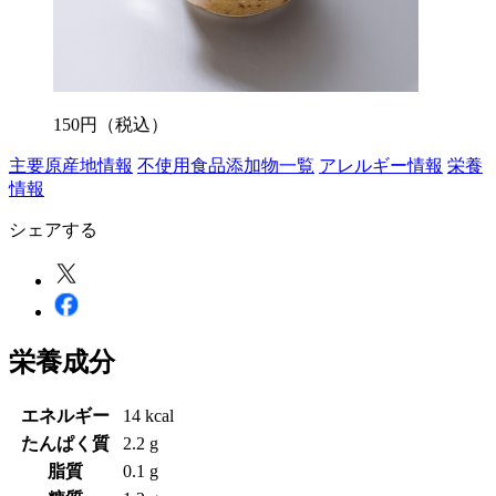
150
円
（税込）
主要原産地情報
不使用食品添加物一覧
アレルギー情報
栄養
情報
シェアする
栄養成分
エネルギー
14 kcal
たんぱく質
2.2 g
脂質
0.1 g