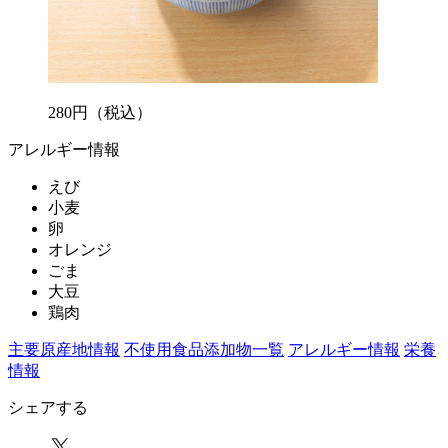
280
円
（税込）
アレルギー情報
えび
小麦
卵
オレンジ
ごま
大豆
鶏肉
主要原産地情報
不使用食品添加物一覧
アレルギー情報
栄養
情報
シェアする