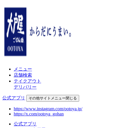
メニュー
店舗検索
テイクアウト
デリバリー
公式アプリ
その他
サイトメニュー
閉じる
https://www.instagram.com/ootoya.jp/
https://x.com/ootoya_gohan
公式アプリ