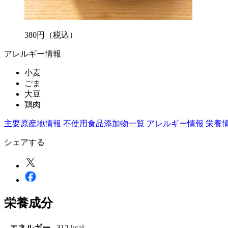
380
円
（税込）
アレルギー情報
小麦
ごま
大豆
鶏肉
主要原産地情報
不使用食品添加物一覧
アレルギー情報
栄養
シェアする
栄養成分
エネルギー
312 kcal