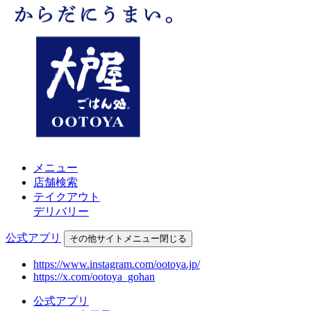
メニュー
店舗検索
テイクアウト
デリバリー
公式アプリ
その他
サイトメニュー
閉じる
https://www.instagram.com/ootoya.jp/
https://x.com/ootoya_gohan
公式アプリ