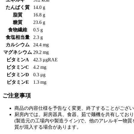
たんぱく質
14.0 g
脂質
16.8 g
糖質
23.6 g
食物繊維
0.5 g
食塩相当量
2.3 g
カルシウム
24.4 mg
マグネシウム
29.2 mg
ビタミンA
42.3 μgRAE
ビタミンC
4.2 mg
ビタミンD
0.3 μg
ビタミンE
1.3 mg
ご注意事項
商品の内容仕様を予告なく変更、終了することがござい
厨房内では、厨房器具、食器、茹で麺機を共有しており
(製造元の工場内や製造ライン)で、他のアレルギー物
質が混入する場合があります。