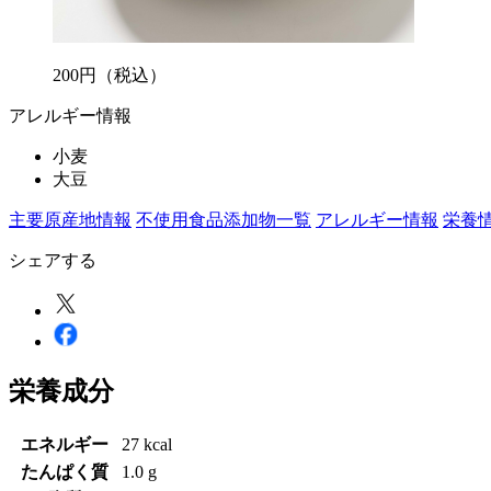
200
円
（税込）
アレルギー情報
小麦
大豆
主要原産地情報
不使用食品添加物一覧
アレルギー情報
栄養
シェアする
栄養成分
エネルギー
27 kcal
たんぱく質
1.0 g