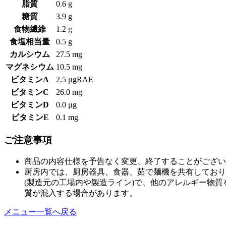
脂質
0.6 g
糖質
3.9 g
食物繊維
1.2 g
食塩相当量
0.5 g
カルシウム
27.5 mg
マグネシウム
10.5 mg
ビタミンA
2.5 μgRAE
ビタミンC
26.0 mg
ビタミンD
0.0 μg
ビタミンE
0.1 mg
ご注意事項
商品の内容仕様を予告なく変更、終了することがござい
厨房内では、厨房器具、食器、茹で麺機を共有しており
(製造元の工場内や製造ライン)で、他のアレルギー物
質が混入する場合があります。
メニュー一覧へ戻る