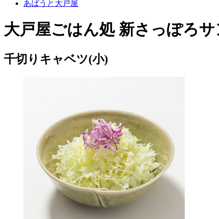
あばうと大戸屋
大戸屋ごはん処 新さっぽろサ
千切りキャベツ(小)