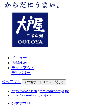
メニュー
店舗検索
テイクアウト
デリバリー
公式アプリ
その他
サイトメニュー
閉じる
https://www.instagram.com/ootoya.jp/
https://x.com/ootoya_gohan
公式アプリ